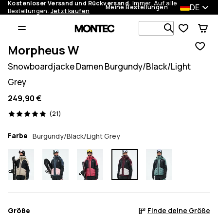
Kostenloser Versand und Rückversand.
Immer. Auf alle
DE
Meine Bestellungen
Bestellungen.
Jetzt kaufen
Durchsuche
Morpheus W
Snowboardjacke Damen Burgundy/Black/Light
Grey
249,90 €
21 Reviews, 5/5
(21)
Farbe
Burgundy/Black/Light Grey
Größe
Finde deine Größe