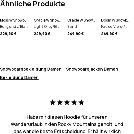
Ähnliche Produkte
Moss W Snowboardjacke Damen
Oracle W Snowboardjacke Damen
Oracle W Snowboardjacke Damen
Doom W Snowboardjacke Damen
Burgundy/Black
Light Grey/Black/Burgundy
Sand
Faded Violet/Black/Dark Atlantic
229,90 €
249,90 €
249,90 €
249,90 €
Snowboardbekleidung Damen
Snowboardjacken Damen
Bekleidung Damen
Habe mir diesen Hoodie für unseren
Wanderurlaub in den Rocky Mountains geholt, und
das war die beste Entscheidung. Er hällt wirklich