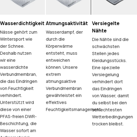
Wasserdichtigkeit
Atmungsaktivität
Versiegelte
Nähte
Nässe gehört zum
Wasserdampf, der
Wintersport wie
durch die
Die Nähte sind die
der Schnee.
Körperwärme
schwächsten
Deshalb nutzen
entsteht, muss
Stellen jedes
wir eine
entweichen
Kleidungsstücks.
wasserdichte
können. Unsere
Eine spezielle
Verbundmembran,
extrem
Versiegelung
die das Eindringen
atmungsaktive
verhindert dort
von Feuchtigkeit
Verbundmembran
das Eindringen
verhindert.
gewährleistet ein
von Wasser, damit
Unterstützt wird
effektives
du selbst bei den
diese von einer
Feuchtigkeitsmanagement.
schlechtesten
PFAS-freien DWR-
Wetterbedingungen
Beschichtung, die
trocken bleibst.
Wasser sofort am