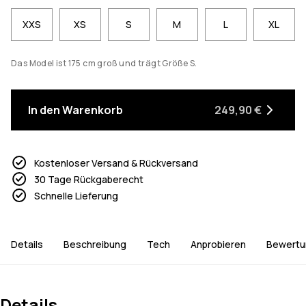
XXS
XS
S
M
L
XL
Das Model ist 175 cm groß und trägt Größe S.
In den Warenkorb
249,90 €
Kostenloser Versand & Rückversand
30 Tage Rückgaberecht
Schnelle Lieferung
Details
Beschreibung
Tech
Anprobieren
Bewertu
Details