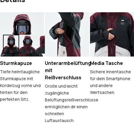
Sturmkapuze
Unterarmbelüftung
Media Tasche
mit
Tiefe helmtaugliche
Sichere Innentasche
Reißverschluss
Sturmkapuze mit
für dein Smartphone
Kordelzug vorne und
und andere
Große und leicht
hinten für den
Wertsachen.
zugängliche
perfekten Sitz.
Belüftungsreißverschlüsse
ermöglichen dir einen
schnellen
Luftaustausch.