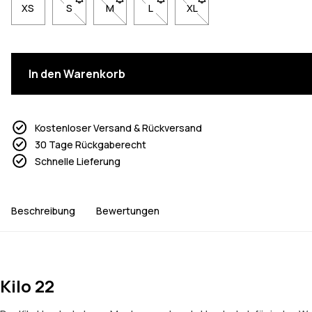
XS
S
- Größe S nicht verfügbar. Klicke, um benachrichtigt 
M
- Größe M nicht verfügbar. Klicke, um benach
L
- Größe L nicht verfügbar. Klicke, 
XL
- Größe XL nicht verfügbar
In den Warenkorb
Kostenloser Versand & Rückversand
30 Tage Rückgaberecht
Schnelle Lieferung
Beschreibung
Bewertungen
Kilo 22