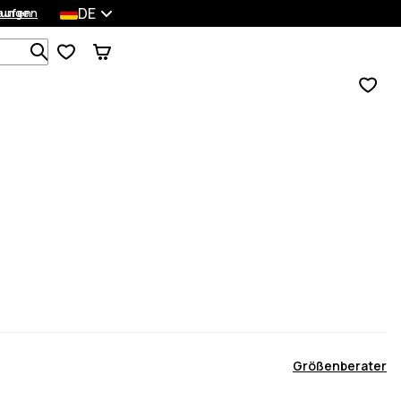
DE
lungen
kaufen
Durchsuche 1 000+ Produkte
Größenberater