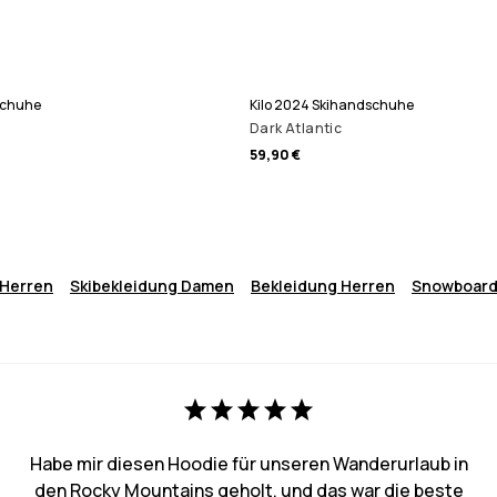
schuhe
Kilo 2024 Skihandschuhe
Dark Atlantic
59,90 €
 Herren
Skibekleidung Damen
Bekleidung Herren
Snowboard
Habe mir diesen Hoodie für unseren Wanderurlaub in
den Rocky Mountains geholt, und das war die beste