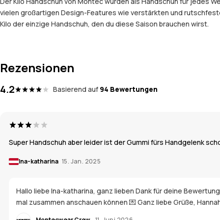
Der Kilo Handschuh von Montec wurden als Handschuh für jedes Wette
vielen großartigen Design-Features wie verstärkten und rutschfe
Kilo der einzige Handschuh, den du diese Saison brauchen wirst.
Rezensionen
4.2
Basierend auf
94 Bewertungen
Super Handschuh aber leider ist der Gummi fürs Handgelenk sch
Ina-katharina
15. Jan. 2025
Hallo liebe Ina-katharina, ganz lieben Dank für deine Bewertu
mal zusammen anschauen können 💌 Ganz liebe Grüße, Hanna
Montecwear Crew
11. Juni 2026