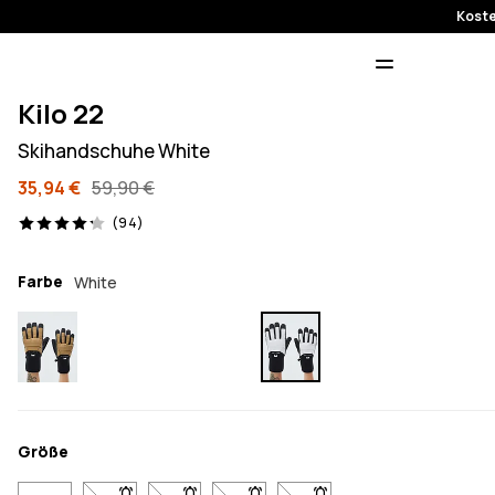
Koste
Kilo 22
Skihandschuhe White
35,94 €
59,90 €
94 Reviews, 4.2/5
(94)
Farbe
White
Größe