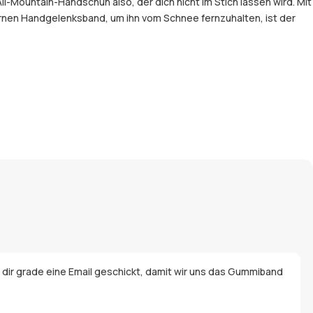
l-Mountain-Handschuh also, der dich nicht im Stich lassen wird. Mit
nen Handgelenksband, um ihn vom Schnee fernzuhalten, ist der
e dir grade eine Email geschickt, damit wir uns das Gummiband