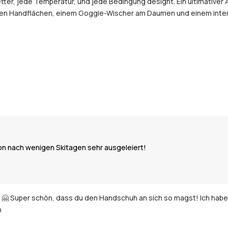
r, jede Temperatur, und jede Bedingung designt. Ein ultimativer Al
sten Handflächen, einem Goggle-Wischer am Daumen und einem inter
on nach wenigen Skitagen sehr ausgeleiert!
ng 🤗 Super schön, dass du den Handschuh an sich so magst! Ich hab
h