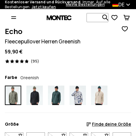
Kostenloser Versand und Rückversand.
Immer. Auf alle
DE
Meine Bestellungen
Bestellungen.
Jetzt kaufen
Durchsuche
Echo
Fleecepullover Herren Greenish
59,90 €
95 Reviews, 4.9/5
(95)
Farbe
Greenish
Größe
Finde deine Größe