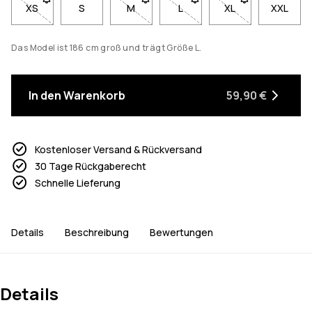
XS
- Größe XS nicht verfügbar. Klicke, um benachrichtigt zu werd
S
M
- Größe M nicht verfügbar. Klicke, um b
L
- Größe L nicht verfügbar. K
XL
- Größe XL nicht v
XXL
Das Model ist 186 cm groß und trägt Größe L.
In den Warenkorb
59,90 €
Kostenloser Versand & Rückversand
30 Tage Rückgaberecht
Schnelle Lieferung
Details
Beschreibung
Bewertungen
Details