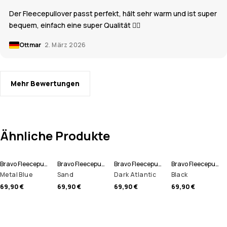
Der Fleecepullover passt perfekt, hält sehr warm und ist super
bequem, einfach eine super Qualität 👍🏼
Ottmar
2. März 2026
Mehr Bewertungen
Ähnliche Produkte
Bravo Fleecepullover Herren
Bravo Fleecepullover Herren
Bravo Fleecepullover Herren
Bravo Fleecepullover Herren
Metal Blue
Sand
Dark Atlantic
Black
69,90 €
69,90 €
69,90 €
69,90 €