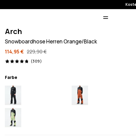
Koste
Arch
Snowboardhose Herren Orange/Black
114,95 €
229,90 €
309 Reviews, 4.8/5
(309)
Farbe