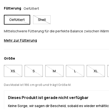
Fütterung
Gefüttert
Gefüttert
Shell
Mittelschwere Fütterung für die perfekte Balance zwischen Wärm
Mehr zur Fütterung
Größe
XS
S
M
L
XL
Das Model ist 186 cm groß und trägt Größe M.
Dieses Produkt ist gerade nicht verfügbar
Keine Sorge, wir sagen dir Bescheid, sobald es wieder erhältlich