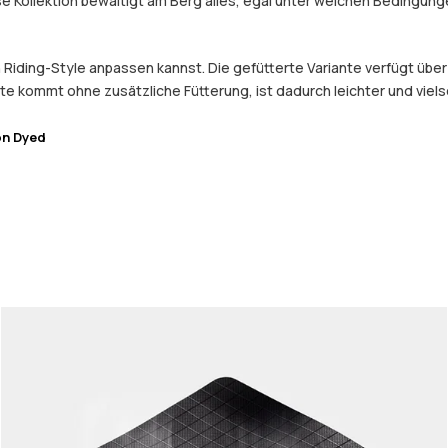
e Kollektion bewältigt am Berg alles, egal unter welchen Bedingung
n Riding-Style anpassen kannst. Die gefütterte Variante verfügt über
e kommt ohne zusätzliche Fütterung, ist dadurch leichter und viels
on Dyed