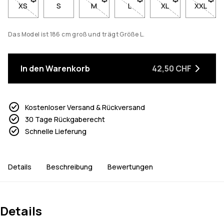
XS
- Größe XS nicht verfügbar. Klicke, um benachrichtigt zu werd
S
M
- Größe M nicht verfügbar. Klicke, um b
L
- Größe L nicht verfügbar. K
XL
- Größe XL nicht v
XXL
- Größe
Das Model ist 186 cm groß und trägt Größe L.
In den Warenkorb
42,50 CHF
Kostenloser Versand & Rückversand
30 Tage Rückgaberecht
Schnelle Lieferung
Details
Beschreibung
Bewertungen
Details