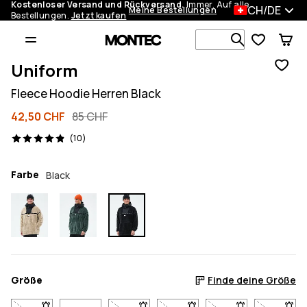
Kostenloser Versand und Rückversand.
Immer. Auf alle
CH/DE
Meine Bestellungen
Bestellungen.
Jetzt kaufen
Durchsuche
Uniform
Fleece Hoodie Herren Black
42,50 CHF
85 CHF
10 Reviews, 4.9/5
(10)
Farbe
Black
Größe
Finde deine Größe