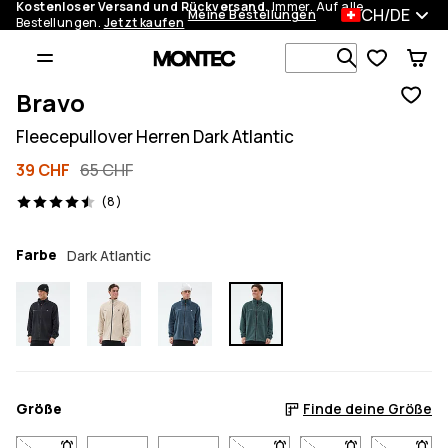
Kostenloser Versand und Rückversand.
Immer. Auf alle
CH/DE
Meine Bestellungen
Bestellungen.
Jetzt kaufen
Durchsuche
Bravo
Fleecepullover Herren Dark Atlantic
39 CHF
65 CHF
8 Reviews, 4.5/5
(8)
Farbe
Dark Atlantic
Größe
Finde deine Größe