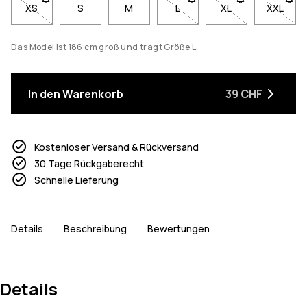
XS
- Größe XS nicht verfügbar. Klicke, um benachrichtigt zu werd
S
M
L
- Größe L nicht verfügbar. K
XL
- Größe XL nicht v
XXL
- Größe
Das Model ist 186 cm groß und trägt Größe L.
In den Warenkorb
39 CHF
Kostenloser Versand & Rückversand
30 Tage Rückgaberecht
Schnelle Lieferung
Details
Beschreibung
Bewertungen
Details