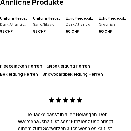
Ähnliche Produkte
Uniform Fleece Hoodie Herren
Uniform Fleece Hoodie Herren
Echo Fleecepullover Herren
Echo Fleecepullover Herren
Dark Atlantic/Black
Sand/Black
Dark Atlantic
Greenish
85 CHF
85 CHF
60 CHF
60 CHF
Fleecejacken Herren
Skibekleidung Herren
Bekleidung Herren
Snowboardbekleidung Herren
Die Jacke passt in allen Belangen. Der
Wärmehaushalt ist sehr Effizienz und bringt
einem zum Schwitzen auch wenn es kalt ist.