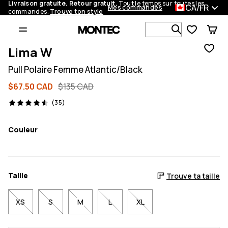
Livraison gratuite. Retour gratuit.
Tout le temps sur toutes les
CA/FR
Mes commandes
commandes.
Trouve ton style
Recherche p
Lima W
Pull Polaire Femme Atlantic/Black
$67.50 CAD
$135 CAD
35 avis, 4.6/5
(35)
Couleur
Taille
Trouve ta taille
XS
S
M
L
XL