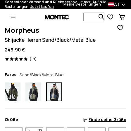
Kostenloser Versand und Rückversand.
Immer. Auf alle
AT
Meine Bestellungen
Bestellungen.
Jetzt kaufen
Durchsuche
Morpheus
Skijacke Herren Sand/Black/Metal Blue
249,90 €
19 Reviews, 4.8/5
(19)
Farbe
Sand/Black/Metal Blue
Größe
Finde deine Größe