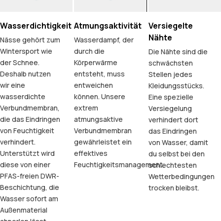
Wasserdichtigkeit
Atmungsaktivität
Versiegelte
Nähte
Nässe gehört zum
Wasserdampf, der
Wintersport wie
durch die
Die Nähte sind die
der Schnee.
Körperwärme
schwächsten
Deshalb nutzen
entsteht, muss
Stellen jedes
wir eine
entweichen
Kleidungsstücks.
wasserdichte
können. Unsere
Eine spezielle
Verbundmembran,
extrem
Versiegelung
die das Eindringen
atmungsaktive
verhindert dort
von Feuchtigkeit
Verbundmembran
das Eindringen
verhindert.
gewährleistet ein
von Wasser, damit
Unterstützt wird
effektives
du selbst bei den
diese von einer
Feuchtigkeitsmanagement.
schlechtesten
PFAS-freien DWR-
Wetterbedingungen
Beschichtung, die
trocken bleibst.
Wasser sofort am
Außenmaterial