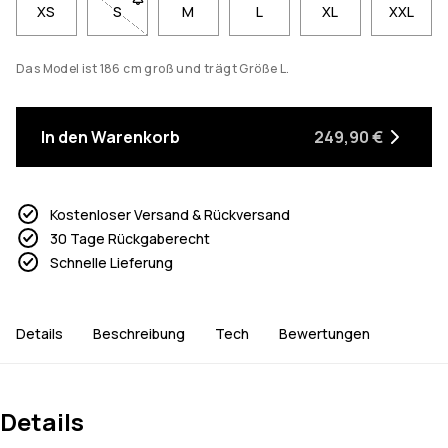
XS
S
- Größe S nicht verfügbar. Klicke, um benachrichti
M
L
XL
XXL
Das Model ist 186 cm groß und trägt Größe L.
In den Warenkorb
249,90 €
Kostenloser Versand & Rückversand
30 Tage Rückgaberecht
Schnelle Lieferung
Details
Beschreibung
Tech
Bewertungen
Details