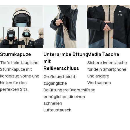
Sturmkapuze
Unterarmbelüftung
Media Tasche
mit
Tiefe helmtaugliche
Sichere Innentasche
Reißverschluss
Sturmkapuze mit
für dein Smartphone
Kordelzug vorne und
und andere
Große und leicht
hinten für den
Wertsachen.
zugängliche
perfekten Sitz.
Belüftungsreißverschlüsse
ermöglichen dir einen
schnellen
Luftaustausch.