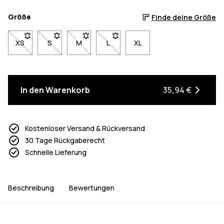
Größe
Finde deine Größe
XS
- Größe XS nicht verfügbar. Klicke, um benachrichtigt zu werde
S
- Größe S nicht verfügbar. Klicke, um benachrichtigt 
M
- Größe M nicht verfügbar. Klicke, um benach
L
- Größe L nicht verfügbar. Klicke, 
XL
In den Warenkorb
35,94 €
Kostenloser Versand & Rückversand
30 Tage Rückgaberecht
Schnelle Lieferung
Beschreibung
Bewertungen