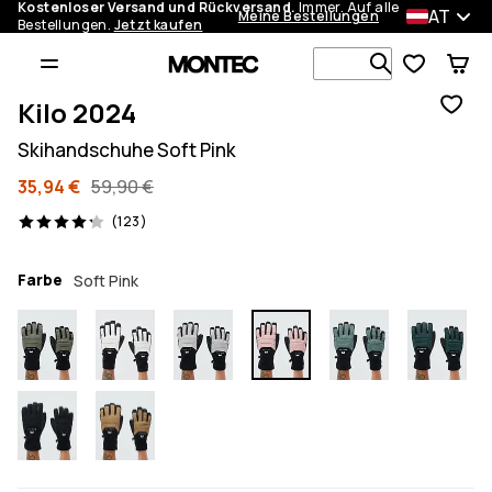
Kostenloser Versand und Rückversand.
Immer. Auf alle
AT
Meine Bestellungen
Bestellungen.
Jetzt kaufen
Durchsuche
Kilo 2024
Skihandschuhe Soft Pink
35,94 €
59,90 €
123 Reviews, 4.2/5
(123)
Farbe
Soft Pink