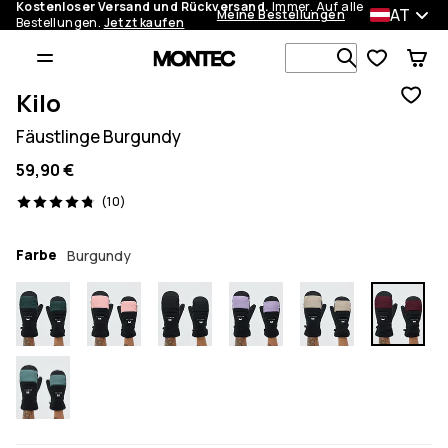
Kostenloser Versand und Rückversand.
Immer. Auf alle
AT
Meine Bestellungen
Bestellungen.
Jetzt kaufen
Durchsuche
Kilo
Fäustlinge Burgundy
59,90 €
10 Reviews, 4.8/5
(10)
Farbe
Burgundy