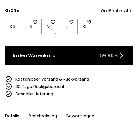
Größe
Größenberater
XS
S
- Größe S nicht verfügbar. Klicke, um benachrichtigt 
M
- Größe M nicht verfügbar. Klicke, um benach
L
- Größe L nicht verfügbar. Klicke, 
XL
- Größe XL nicht verfügbar
In den Warenkorb
59,90 €
Kostenloser Versand & Rückversand
30 Tage Rückgaberecht
Schnelle Lieferung
Details
Beschreibung
Bewertungen