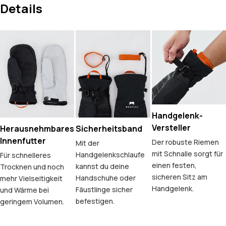
Details
Handgelenk-
Versteller
Herausnehmbares
Sicherheitsband
Innenfutter
Der robuste Riemen
Mit der
mit Schnalle sorgt für
Handgelenkschlaufe
Für schnelleres
einen festen,
kannst du deine
Trocknen und noch
sicheren Sitz am
Handschuhe oder
mehr Vielseitigkeit
Handgelenk.
Fäustlinge sicher
und Wärme bei
befestigen.
geringem Volumen.