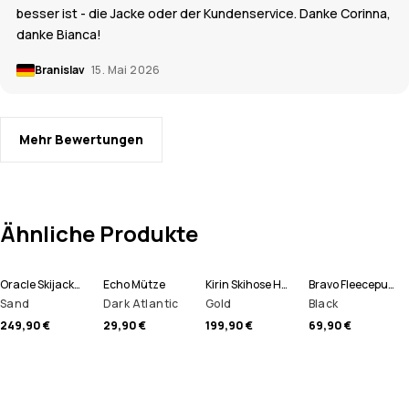
besser ist - die Jacke oder der Kundenservice. Danke Corinna,
danke Bianca!
Branislav
15. Mai 2026
Mehr Bewertungen
Ähnliche Produkte
Oracle Skijacke Herren
Echo Mütze
Kirin Skihose Herren
Bravo Fleecepullover Herren
Sand
Dark Atlantic
Gold
Black
249,90 €
29,90 €
199,90 €
69,90 €