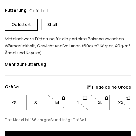
Fütterung
Gefüttert
Gefüttert
Shell
Mittelschwere Fütterung für die perfekte Balance zwischen
Wärmerückhalt, Gewicht und Volumen (60g/m² Körper, 40g/m²
Ärmel und Kapuze).
Mehr zur Fütterung
Größe
Finde deine Größe
XS
S
M
- Größe M nicht verfügbar. Klicke, um b
L
- Größe L nicht verfügbar. K
XL
- Größe XL nicht v
XXL
- Größe
Das Model ist 186 cm groß und trägt Größe L.