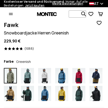
Kostenloser Versand und Rückversand.
Immer. Auf alle
AT
Meine Bestellungen
Bestellungen.
Jetzt kaufen
Durchsuche
Fawk
Snowboardjacke Herren Greenish
229,90 €
1055 Reviews, 4.8/5
(1055)
Farbe
Greenish