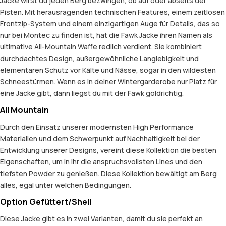
Jacke wirst du jeden Berg bezwingen, ob auf oder abseits der
Pisten. Mit herausragenden technischen Features, einem zeitlosen
Frontzip-System und einem einzigartigen Auge für Details, das so
nur bei Montec zu finden ist, hat die Fawk Jacke ihren Namen als
ultimative All-Mountain Waffe redlich verdient. Sie kombiniert
durchdachtes Design, außergewöhnliche Langlebigkeit und
elementaren Schutz vor Kälte und Nässe, sogar in den wildesten
Schneestürmen. Wenn es in deiner Wintergarderobe nur Platz für
eine Jacke gibt, dann liegst du mit der Fawk goldrichtig.
All Mountain
Durch den Einsatz unserer modernsten High Performance
Materialien und dem Schwerpunkt auf Nachhaltigkeit bei der
Entwicklung unserer Designs, vereint diese Kollektion die besten
Eigenschaften, um in ihr die anspruchsvollsten Lines und den
tiefsten Powder zu genießen. Diese Kollektion bewältigt am Berg
alles, egal unter welchen Bedingungen.
Option Gefüttert/Shell
Diese Jacke gibt es in zwei Varianten, damit du sie perfekt an