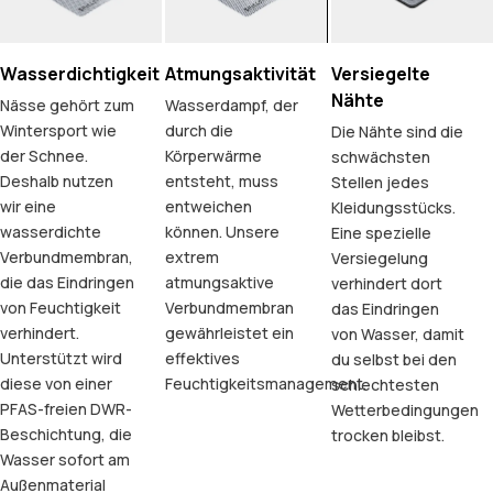
Wasserdichtigkeit
Atmungsaktivität
Versiegelte
Nähte
Nässe gehört zum
Wasserdampf, der
Wintersport wie
durch die
Die Nähte sind die
der Schnee.
Körperwärme
schwächsten
Deshalb nutzen
entsteht, muss
Stellen jedes
wir eine
entweichen
Kleidungsstücks.
wasserdichte
können. Unsere
Eine spezielle
Verbundmembran,
extrem
Versiegelung
die das Eindringen
atmungsaktive
verhindert dort
von Feuchtigkeit
Verbundmembran
das Eindringen
verhindert.
gewährleistet ein
von Wasser, damit
Unterstützt wird
effektives
du selbst bei den
diese von einer
Feuchtigkeitsmanagement.
schlechtesten
PFAS-freien DWR-
Wetterbedingungen
Beschichtung, die
trocken bleibst.
Wasser sofort am
Außenmaterial