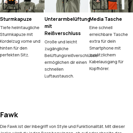
Sturmkapuze
Unterarmbelüftung
Media Tasche
mit
Tiefe helmtaugliche
Eine schnell
Reißverschluss
Sturmkapuze mit
erreichbare Tasche
Kordelzug vorne und
extra für dein
Große und leicht
hinten für den
Smartphone mit
zugängliche
perfekten Sitz.
zusätzlichem
Belüftungsreißverschlüsse
Kabelausgang für
ermöglichen dir einen
Kopfhörer.
schnellen
Luftaustausch.
Fawk
Die Fawk ist der Inbegriff von Style und Funktionalität. Mit dieser