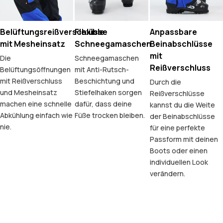
Belüftungsreißverschlüsse
Flexible
Anpassbare
mit Mesheinsatz
Schneegamaschen
Beinabschlüsse
mit
Die
Schneegamaschen
Reißverschluss
Belüftungsöffnungen
mit Anti-Rutsch-
mit Reißverschluss
Beschichtung und
Durch die
und Mesheinsatz
Stiefelhaken sorgen
Reißverschlüsse
machen eine schnelle
dafür, dass deine
kannst du die Weite
Abkühlung einfach wie
Füße trocken bleiben.
der Beinabschlüsse
nie.
für eine perfekte
Passform mit deinen
Boots oder einen
individuellen Look
verändern.