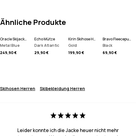
Ähnliche Produkte
Oracle Skijacke Herren
Echo Mütze
Kirin Skihose Herren
Bravo Fleecepullover Herren
Metal Blue
Dark Atlantic
Gold
Black
249,90 €
29,90 €
199,90 €
69,90 €
Skihosen Herren
Skibekleidung Herren
Leider konnte ich die Jacke heuer nicht mehr