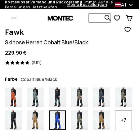
Kostenloser Versand und Rückversand.
Immer. Auf alle
AT
Meine Bestellungen
Bestellungen.
Jetzt kaufen
Durchsuche
Fawk
Skihose Herren Cobalt Blue/Black
229,90 €
881 Reviews, 4.8/5
(881)
Farbe
Cobalt Blue/Black
+7