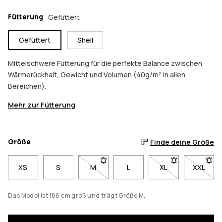
Fütterung
Gefüttert
Gefüttert
Shell
Mittelschwere Fütterung für die perfekte Balance zwischen
Wärmerückhalt, Gewicht und Volumen (40g/m² in allen
Bereichen).
Mehr zur Fütterung
Größe
Finde deine Größe
XS
S
M
- Größe M nicht verfügbar. Klicke, um b
L
XL
- Größe XL nicht v
XXL
- Größe
Das Model ist 186 cm groß und trägt Größe M.