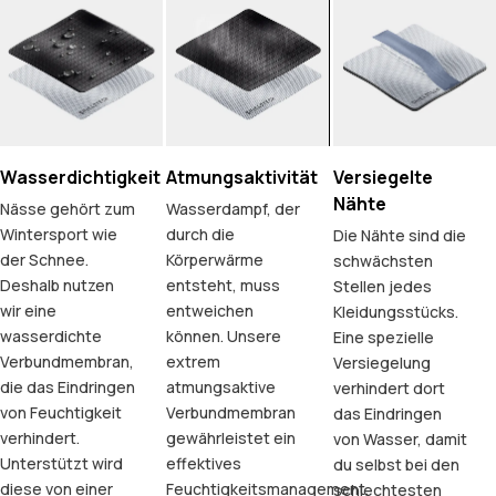
Wasserdichtigkeit
Atmungsaktivität
Versiegelte
Nähte
Nässe gehört zum
Wasserdampf, der
Wintersport wie
durch die
Die Nähte sind die
der Schnee.
Körperwärme
schwächsten
Deshalb nutzen
entsteht, muss
Stellen jedes
wir eine
entweichen
Kleidungsstücks.
wasserdichte
können. Unsere
Eine spezielle
Verbundmembran,
extrem
Versiegelung
die das Eindringen
atmungsaktive
verhindert dort
von Feuchtigkeit
Verbundmembran
das Eindringen
verhindert.
gewährleistet ein
von Wasser, damit
Unterstützt wird
effektives
du selbst bei den
diese von einer
Feuchtigkeitsmanagement.
schlechtesten