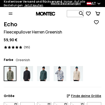
Kostenloser Versand und Rückversand.
Immer. Auf alle
AT
Meine Bestellungen
Bestellungen.
Jetzt kaufen
Durchsuche
Echo
Fleecepullover Herren Greenish
59,90 €
95 Reviews, 4.9/5
(95)
Farbe
Greenish
Größe
Finde deine Größe