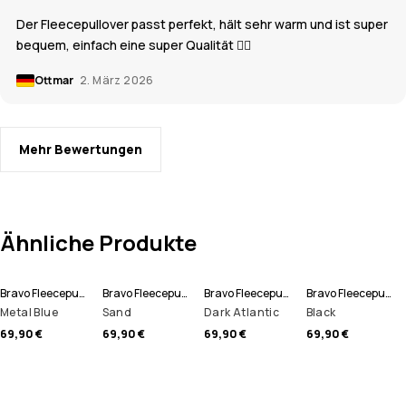
Der Fleecepullover passt perfekt, hält sehr warm und ist super
bequem, einfach eine super Qualität 👍🏼
Ottmar
2. März 2026
Mehr Bewertungen
Ähnliche Produkte
Bravo Fleecepullover Herren
Bravo Fleecepullover Herren
Bravo Fleecepullover Herren
Bravo Fleecepullover Herren
Metal Blue
Sand
Dark Atlantic
Black
69,90 €
69,90 €
69,90 €
69,90 €