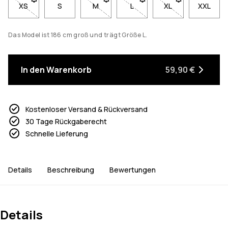
XS
- Größe XS nicht verfügbar. Klicke, um benachrichtigt zu werd
S
M
- Größe M nicht verfügbar. Klicke, um b
L
- Größe L nicht verfügbar. K
XL
- Größe XL nicht v
XXL
Das Model ist 186 cm groß und trägt Größe L.
In den Warenkorb
59,90 €
Kostenloser Versand & Rückversand
30 Tage Rückgaberecht
Schnelle Lieferung
Details
Beschreibung
Bewertungen
Details