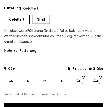
Fütterung
Gefüttert
Gefüttert
Shell
Mittelschwere Fütterung für die perfekte Balance zwischen
Wärmerückhalt, Gewicht und Volumen (60g/m² Körper, 40g/m²
Ärmel und Kapuze).
Mehr zur Fütterung
Größe
Finde deine Größe
XS
S
M
L
XL
- Größe XL nicht v
XXL
- Größe
Das Model ist 186 cm groß und trägt Größe L.