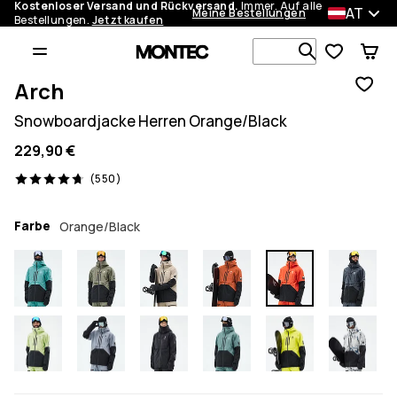
Kostenloser Versand und Rückversand.
Immer. Auf alle
AT
Meine Bestellungen
Bestellungen.
Jetzt kaufen
Durchsuche
Arch
Snowboardjacke Herren Orange/Black
229,90 €
550 Reviews, 4.7/5
(550)
Farbe
Orange/Black