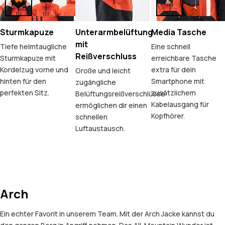
Sturmkapuze
Unterarmbelüftung
Media Tasche
mit
Tiefe helmtaugliche
Eine schnell
Reißverschluss
Sturmkapuze mit
erreichbare Tasche
Kordelzug vorne und
extra für dein
Große und leicht
hinten für den
Smartphone mit
zugängliche
perfekten Sitz.
zusätzlichem
Belüftungsreißverschlüsse
Kabelausgang für
ermöglichen dir einen
Kopfhörer.
schnellen
Luftaustausch.
Arch
Ein echter Favorit in unserem Team. Mit der Arch Jacke kannst du