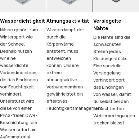
Wasserdichtigkeit
Atmungsaktivität
Versiegelte
Nähte
Nässe gehört zum
Wasserdampf, der
Wintersport wie
durch die
Die Nähte sind die
der Schnee.
Körperwärme
schwächsten
Deshalb nutzen
entsteht, muss
Stellen jedes
wir eine
entweichen
Kleidungsstücks.
wasserdichte
können. Unsere
Eine spezielle
Verbundmembran,
extrem
Versiegelung
die das Eindringen
atmungsaktive
verhindert dort
von Feuchtigkeit
Verbundmembran
das Eindringen
verhindert.
gewährleistet ein
von Wasser, damit
Unterstützt wird
effektives
du selbst bei den
diese von einer
Feuchtigkeitsmanagement.
schlechtesten
PFAS-freien DWR-
Wetterbedingungen
Beschichtung, die
trocken bleibst.
Wasser sofort am
Außenmaterial