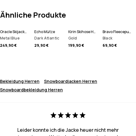
Ähnliche Produkte
Oracle Skijacke Herren
Echo Mütze
Kirin Skihose Herren
Bravo Fleecepullover Herren
Metal Blue
Dark Atlantic
Gold
Black
249,90 €
29,90 €
199,90 €
69,90 €
Bekleidung Herren
Snowboardjacken Herren
Snowboardbekleidung Herren
Leider konnte ich die Jacke heuer nicht mehr