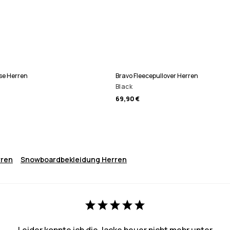
se Herren
Bravo Fleecepullover Herren
Black
69,90 €
rren
Snowboardbekleidung Herren
Leider konnte ich die Jacke heuer nicht mehr unter