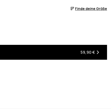
Finde deine Größe
eder auf Lager ist
n, wenn sie wieder auf Lager ist
59,90 €