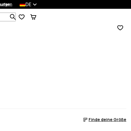
DE
lungen
kaufen
Durchsuche 1 000+ Produkte
Finde deine Größe