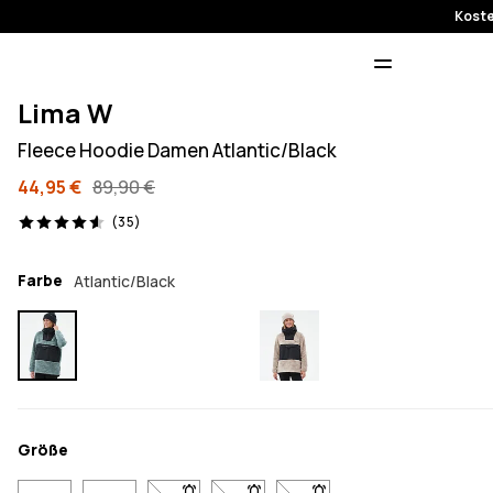
Koste
Lima W
Fleece Hoodie Damen Atlantic/Black
44,95 €
89,90 €
35 Reviews, 4.6/5
(35)
Farbe
Atlantic/Black
Größe