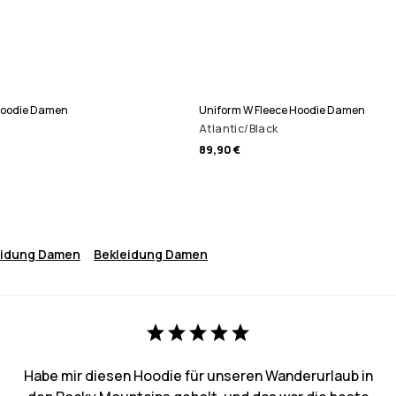
Hoodie Damen
Uniform W Fleece Hoodie Damen
Atlantic/Black
89,90 €
eidung Damen
Bekleidung Damen
Habe mir diesen Hoodie für unseren Wanderurlaub in