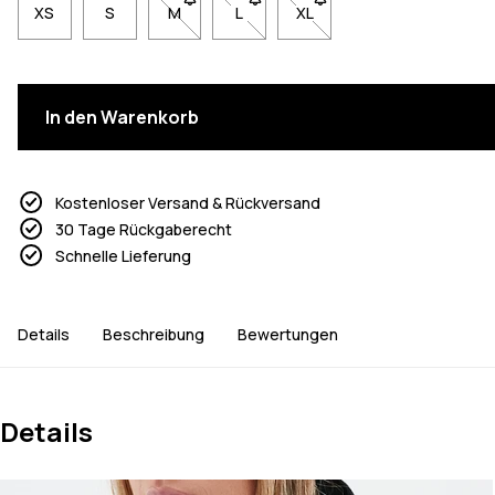
XS
S
M
- Größe M nicht verfügbar. Klicke, um benach
L
- Größe L nicht verfügbar. Klicke, 
XL
- Größe XL nicht verfügbar
In den Warenkorb
Kostenloser Versand & Rückversand
30 Tage Rückgaberecht
Schnelle Lieferung
Details
Beschreibung
Bewertungen
Details