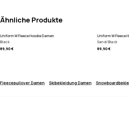
Ähnliche Produkte
Uniform W Fleece Hoodie Damen
Uniform W Fleece 
Black
Sand/Black
89,90 €
89,90 €
Fleecepullover Damen
Skibekleidung Damen
Snowboardbekl