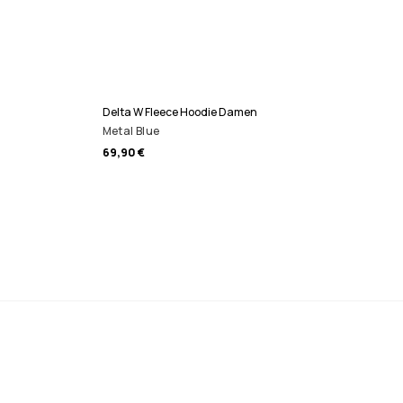
Delta W Fleece Hoodie Damen
Metal Blue
69,90 €