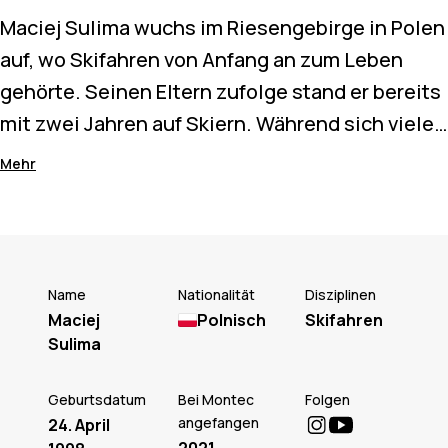
Maciej Sulima wuchs im Riesengebirge in Polen
auf, wo Skifahren von Anfang an zum Leben
gehörte. Seinen Eltern zufolge stand er bereits
mit zwei Jahren auf Skiern. Während sich viele
Kinder um ihn herum auf den Rennsport
Mehr
konzentrierten, zog es Maciej immer woanders
hin. Waldlinien, Powderverstecke und kleine
natürliche Geländeformationen wurden schnell
zu seinem Spielplatz.
Name
Nationalität
Disziplinen
Maciej
Polnisch
Skifahren
Sulima
Diese frühe Liebe zum Off-Piste-Gelände hat
den Skifahrer geprägt, der er heute ist. Als
Geburtsdatum
Bei Montec
Folgen
Freerider und Filmemacher nähert sich Maciej
angefangen
24. April
den Bergen aus zwei Perspektiven. Ob er