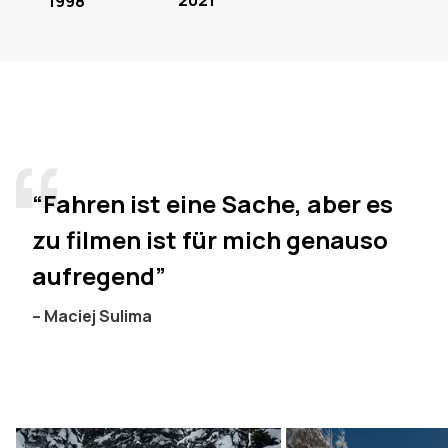
2021
1998
frische Linien durch die Bäume jagt oder
Momente hinter der Kamera einfängt – sein
Fokus bleibt derselbe: guter Schnee, gutes
Licht und die Freiheit, die Berge auf eigene
Faust zu erkunden.
“Fahren ist eine Sache, aber es
zu filmen ist für mich genauso
aufregend”
– Maciej Sulima